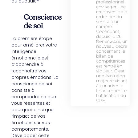
du quotidien.
professionnel,
envisager une
reconversion ou
Conscience
redonner du
sens à leur
de soi
carrière.
Cependant,
depuis le 26
La première étape
février 2026, un
pour améliorer votre
nouveau décret
intelligence
concernant le
bilan de
émotionnelle est
compétences
d’apprendre à
est rentré en
reconnaître vos
vigueur. C’est
une évolution
propres émotions. La
majeure visant
conscience de soi
à encadrer le
consiste à
financement et
l’utilisation du
comprendre ce que
CPF.
vous ressentez et
pourquoi, ainsi que
l’impact de vos
émotions sur vos
comportements.
Développer cette