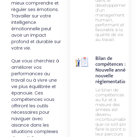
dans le
mieux comprendre et
développement
réguler ses émotions.
d’un
management
Travailler sur votre
humain,
intelligence
performant et
émotionnelle peut
favorable à la
qualité de vie
avoir un impact
au travail.
profond et durable sur
votre vie.
Bilan de
Que vous cherchiez à
compétences :
améliorer vos
Nouvelle année,
performances au
nouvelle
travail ou à vivre une
règlementation
vie plus équilibrée et
Le bilan de
épanouie. Ces
compétences
compétences vous
au fur et à
mesure des
offriront les outils
années est
nécessaires pour
devenu
naviguer avec
incontournable
que ce soit pour
aisance dans les
faire le point sur
situations complexes
leur parcours