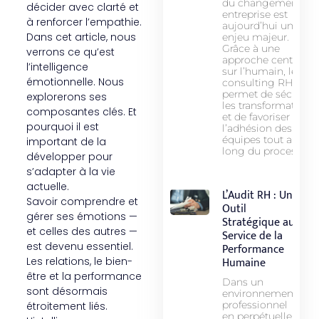
du changement en
décider avec clarté et
entreprise est
à renforcer l’empathie.
aujourd’hui un
Dans cet article, nous
enjeu majeur.
Grâce à une
verrons ce qu’est
approche centrée
l’intelligence
sur l’humain, le
émotionnelle. Nous
consulting RH
permet de sécurise
explorerons ses
les transformations
composantes clés. Et
et de favoriser
pourquoi il est
l’adhésion des
équipes tout au
important de la
long du processus.
développer pour
s’adapter à la vie
actuelle.
L’Audit RH : Un
Savoir comprendre et
Outil
gérer ses émotions —
Stratégique au
et celles des autres —
Service de la
est devenu essentiel.
Performance
Humaine
Les relations, le bien-
être et la performance
Dans un
sont désormais
environnement
professionnel
étroitement liés.
en perpétuelle