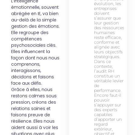
L’intelligence
évolution, les
émotionnelle, souvent
entreprises
abrégée en IE, va bien
doivent
s’assurer que
au-delà de la simple
leur gestion
gestion des émotions.
des ressources
Elle regroupe des
humaines
reste efficace,
compétences
conforme et
psychosociales clés.
alignée avec
Elles influencent la
leurs objectifs
stratégiques.
façon dont nous nous
Dans ce
comprenons,
contexte,
interagissons,
l’audit RH
constitue un
décidons et faisons
véritable levier
face aux défis.
de
Grâce à elles, nous
performance.
Encore faut-il
restons calmes sous
pouvoir
pression, créons des
s’appuyer sur
relations saines et
des experts
faisons preuve de
capables
d’apporter un
résilience. Elles nous
regard
aident aussi à voir les
extérieur,
situations avec plus
objectif et