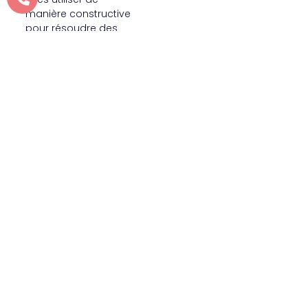
manière constructive
pour résoudre des
problèmes. Les
personnes dotées
d’une grande IE
savent comment
analyser des
situations difficiles,
identifier les émotions
sous-jacentes et
s’appuyer sur leur
intuition émotionnelle
pour trouver des
solutions pratiques et
efficaces.
Optimisme
Cultiver une attitude