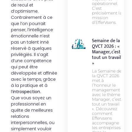
opérationnel.
de recul et
C’est
d’optimisme.
précisément la
Contrairement à ce
mission
d’EfferVsens.
que l’on pourrait
penser, l’intelligence
émotionnelle n’est
Semaine de la
pas un talent inné
QVCT 2026 : «
réservé à quelques
Manager, c’est
privilégiés. Il s’agit
tout un travail !
d’une compétence
»
qui peut être
La Semaine de
développée et affinée
la QVCT 2026
avec le temps, grâce
met à
à la pratique et à
l’honneur le
management
l’
introspection
.
avec le thème «
Que vous soyez un
Manager, c’est
professionnel en
tout un travail !
». Découvrez
quête de meilleures
comment
relations
Effervsens
interpersonnelles, ou
accompagne
les entreprises
simplement vouloir