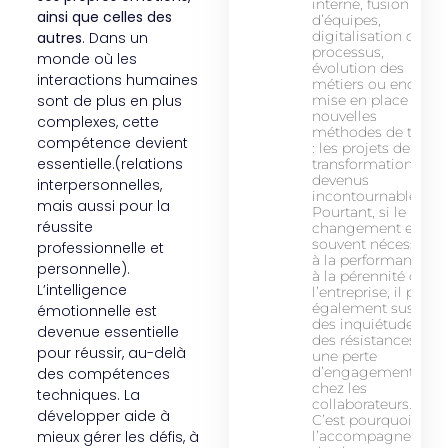
interne, fusion
ainsi que celles des
d’équipes,
digitalisation des
autres
. Dans un
processus,
monde où les
évolution des
interactions humaines
métiers ou encore
sont de plus en plus
mise en place de
nouvelles
complexes, cette
méthodes de travail
compétence devient
: les projets de
essentielle.(relations
transformation sont
devenus
interpersonnelles,
incontournables.
mais aussi pour la
Pourtant, si le
réussite
changement est
souvent nécessaire
professionnelle et
à la performance et
personnelle).
à la pérennité de
L’intelligence
l’entreprise, il peut
également susciter
émotionnelle est
des inquiétudes,
devenue essentielle
des résistances et
pour réussir, au-delà
une perte
d’engagement
des compétences
chez les
techniques. La
collaborateurs.
développer aide à
C’est pourquoi
mieux gérer les défis, à
l’accompagnemen