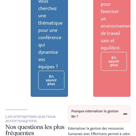
Vous
pour
cherchez
favoriser
une
un
thématique
environnement
pour une
de travail
conférence
sain et
qui
équilibré.
dynamise
En
vos
savoir
plus
équipes ?
En
savoir
plus
Pourquoi externaliser la gestion
RH ?
Les entreprises que nous
accompagnons
Nos questions les plus
Externaliser la gestion des ressources
fréquentes
humaines avec EfferVsens permet à votre