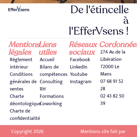
De l'étincelle
à
l'EfferVsens !
Mentions
Liens
Réseaux
Cordonnée
légales
utiles
sociaux
274 Av. de la
Libération
Règlement
Accueil
Facebook
72000 Le
intérieur
Bilans de
LinkedIn
Mans
Conditions
compétences
Youtube
07 68 91 52
générales de
Consulting
Instagram
28
ventes
RH
02 43 82 50
Charte
Formations
39
déontologique
Coworking
Charte de
confidentialité
Copyright 2026
Mentions site fait par