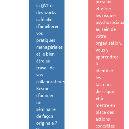
prévenir
la QVT et
et gérer
des works
les risques
café afin
psychosociaux
d’améliorer
au sein de
vos
votre
pratiques
organisation.
managériales
Vous y
et le bien-
apprendrez
être au
à
travail de
identifier
vos
les
collaborateurs.
facteurs
Besoin
de risque
d’animer
et à
un
mettre en
séminaire
place des
de façon
actions
originale ?
concrètes