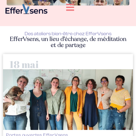
Des ateliers bien-être chez EfferVsens
EfferVsens, un lieu d'échange, de méditation
et de partage
18 mai
Portes ouvertes EfferVsens