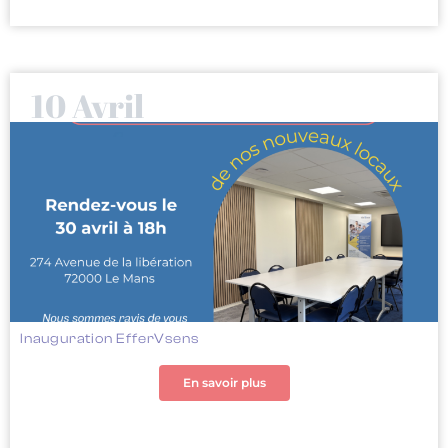
10 Avril
Inauguration EfferVsens
En savoir plus