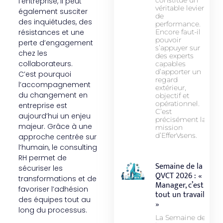
constitue un
l’entreprise, il peut
véritable levier
également susciter
de
des inquiétudes, des
performance.
résistances et une
Encore faut-il
pouvoir
perte d’engagement
s’appuyer sur
chez les
des experts
collaborateurs.
capables
d’apporter un
C’est pourquoi
regard
l’accompagnement
extérieur,
du changement en
objectif et
opérationnel.
entreprise est
C’est
aujourd’hui un enjeu
précisément la
majeur. Grâce à une
mission
d’EfferVsens.
approche centrée sur
l’humain, le consulting
RH permet de
Semaine de la
sécuriser les
QVCT 2026 : «
transformations et de
Manager, c’est
favoriser l’adhésion
tout un travail !
des équipes tout au
»
long du processus.
La Semaine de