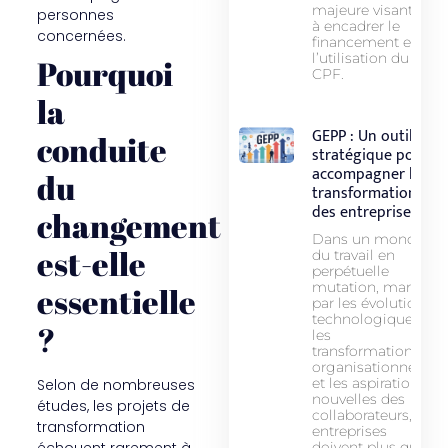
majeure visant
personnes
à encadrer le
concernées.
financement et
l’utilisation du
Pourquoi
CPF.
la
GEPP : Un outil
conduite
stratégique pour
accompagner la
du
transformation
des entreprises
changement
Dans un monde
est-elle
du travail en
perpétuelle
mutation, marqué
essentielle
par les évolutions
technologiques,
?
les
transformations
organisationnelles
et les aspirations
Selon de nombreuses
nouvelles des
études, les projets de
collaborateurs, les
transformation
entreprises
échouent rarement à
doivent plus que