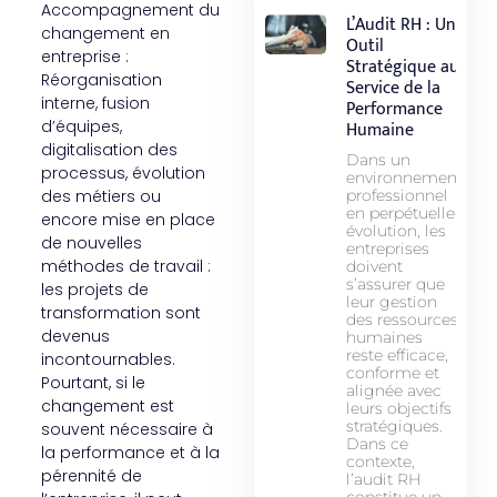
Accompagnement du
L’Audit RH : Un
changement en
Outil
entreprise :
Stratégique au
Réorganisation
Service de la
interne, fusion
Performance
d’équipes,
Humaine
digitalisation des
Dans un
processus, évolution
environnement
des métiers ou
professionnel
en perpétuelle
encore mise en place
évolution, les
de nouvelles
entreprises
méthodes de travail :
doivent
s’assurer que
les projets de
leur gestion
transformation sont
des ressources
devenus
humaines
reste efficace,
incontournables.
conforme et
Pourtant, si le
alignée avec
changement est
leurs objectifs
stratégiques.
souvent nécessaire à
Dans ce
la performance et à la
contexte,
pérennité de
l’audit RH