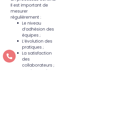
Il est important de
mesurer
régulièrement :
Le niveau
d’adhésion des
équipes ;
L’évolution des
pratiques ;
La satisfaction
des
collaborateurs ;
Les éventuels
points de
blocage.
Ces indicateurs
permettent d’adapter
les actions et
d’assurer une
transformation
durable.