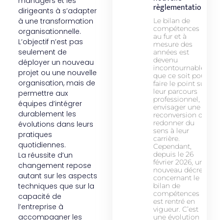
managers et les
règlementation
dirigeants à s’adapter
à une transformation
Le bilan de
compétences
organisationnelle.
au fur et à
L’objectif n’est pas
mesure des
seulement de
années est
devenu
déployer un nouveau
incontournable
projet ou une nouvelle
que ce soit pour
organisation, mais de
faire le point sur
leur parcours
permettre aux
professionnel,
équipes d’intégrer
envisager une
durablement les
reconversion ou
redonner du
évolutions dans leurs
sens à leur
pratiques
carrière.
quotidiennes.
Cependant,
depuis le 26
La réussite d’un
février 2026, un
changement repose
nouveau décret
autant sur les aspects
concernant le
techniques que sur la
bilan de
compétences
capacité de
est rentré en
l’entreprise à
vigueur. C’est
accompagner les
une évolution