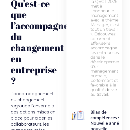
Qu’est-ce
la QVCT 2026
met à
que
l’honneur le
management
avec le thème «
l’accompagnement
Manager, c’est
tout un travail !
du
». Découvrez
comment
Effervsens
changement
accompagne
les entreprises
en
dans le
développement
entreprise
d’un
management
humain,
?
performant et
favorable à la
qualité de vie
L’accompagnement
au travail.
du changement
regroupe l’ensemble
Bilan de
des actions mises en
compétences :
place pour aider les
Nouvelle année,
collaborateurs, les
nouvelle