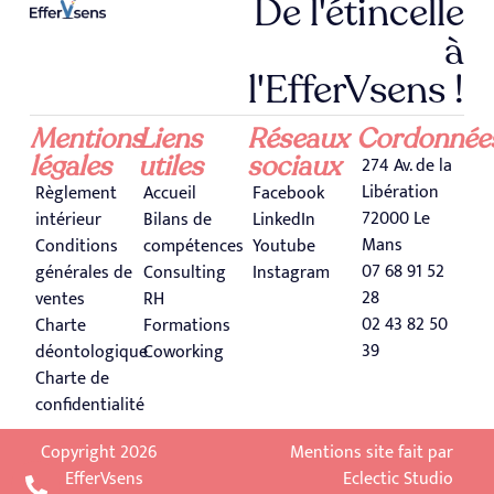
De l'étincelle
à
l'EfferVsens !
Mentions
Liens
Réseaux
Cordonnée
légales
utiles
sociaux
274 Av. de la
Libération
Règlement
Accueil
Facebook
72000 Le
intérieur
Bilans de
LinkedIn
Mans
Conditions
compétences
Youtube
07 68 91 52
générales de
Consulting
Instagram
28
ventes
RH
02 43 82 50
Charte
Formations
39
déontologique
Coworking
Charte de
confidentialité
Copyright 2026
Mentions site fait par
EfferVsens
Eclectic Studio