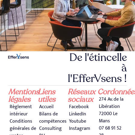
De l'étincelle
à
l'EfferVsens !
Mentions
Liens
Réseaux
Cordonnée
légales
utiles
sociaux
274 Av. de la
Libération
Règlement
Accueil
Facebook
72000 Le
intérieur
Bilans de
LinkedIn
Mans
Conditions
compétences
Youtube
07 68 91 52
générales de
Consulting
Instagram